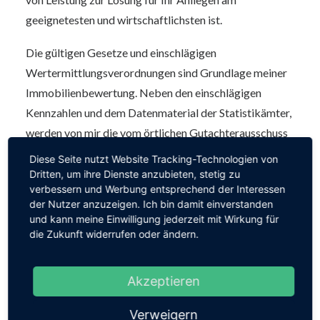
geeignetesten und wirtschaftlichsten ist.
Die gültigen Gesetze und einschlägigen
Wertermittlungsverordnungen sind Grundlage meiner
Immobilienbewertung. Neben den einschlägigen
Kennzahlen und dem Datenmaterial der Statistikämter,
werden von mir die vom örtlichen Gutachterausschuss
erhobenen Marktdaten für die Wertermittlung
Diese Seite nutzt Website Tracking-Technologien von
herangezogen. Um den objektspezifischen Bauzustand
Dritten, um ihre Dienste anzubieten, stetig zu
verbessern und Werbung entsprechend der Interessen
bezüglich Reparaturrückstau, Baumängel oder
der Nutzer anzuzeigen. Ich bin damit einverstanden
Modernisierungen und dergleichen zu erfassen und die
und kann meine Einwilligung jederzeit mit Wirkung für
Lagequalität beurteilen zu können, wird von mir ein
die Zukunft widerrufen oder ändern.
Ortstermin durchgeführt.
Akzeptieren
Auch die Ermittlung des Barwerts von Rechten und
Lasten an Grundstücken, wie Erbaurecht,
Verweigern