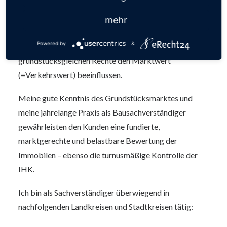
Nießbrauchrecht, Wohnrecht,
Abstandsflächenübernahmen,
mehr
Nutzungsbeschränkungen und dergleichen gehört zu
Powered by
&
meinem Serviceangebot, da diese so genannten
grundstücksgleichen Rechte den Marktwert
(=Verkehrswert) beeinflussen.
Meine gute Kenntnis des Grundstücksmarktes und
meine jahrelange Praxis als Bausachverständiger
gewährleisten den Kunden eine fundierte,
marktgerechte und belastbare Bewertung der
Immobilen – ebenso die turnusmäßige Kontrolle der
IHK.
Ich bin als Sachverständiger überwiegend in
nachfolgenden Landkreisen und Stadtkreisen tätig: