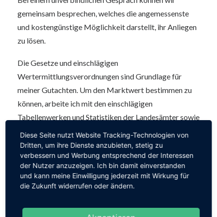
gemeinsam besprechen, welches die angemessenste
und kostengünstige Möglichkeit darstellt, ihr Anliegen
zu lösen.
Die Gesetze und einschlägigen
Wertermittlungsverordnungen sind Grundlage für
meiner Gutachten. Um den Marktwert bestimmen zu
können, arbeite ich mit den einschlägigen
Tabellenwerken und Statistiken der Landesämter sowie
mit den vom lokalen Gutachterausschuss erhobenen
Diese Seite nutzt Website Tracking-Technologien von
Marktdaten. Außerdem führe ich gegebenenfalls
Dritten, um ihre Dienste anzubieten, stetig zu
verbessern und Werbung entsprechend der Interessen
eigene Marktrecherchen durch. Bei einem
der Nutzer anzuzeigen. Ich bin damit einverstanden
Besichtigungstermin vor Ort werden die
und kann meine Einwilligung jederzeit mit Wirkung für
Lageeigenschaften und eventuelle Baumängel,
die Zukunft widerrufen oder ändern.
Modernisierungen oder Reparaturrückstau und
dergleichen an den baulichen Anlagen festgestellt, da