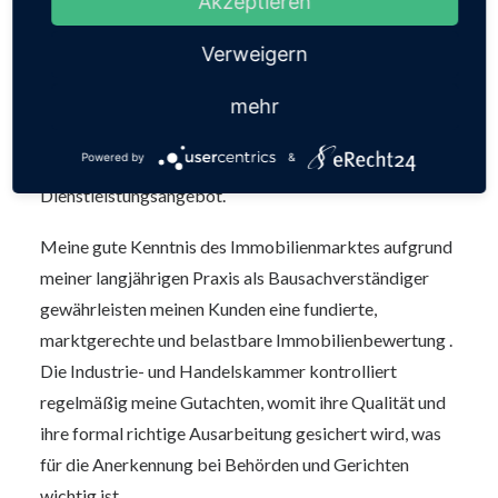
Akzeptieren
diese ebenso Einfluss auf den Marktwert haben.
Verweigern
Auch die Wertermittlung von Rechten und Lasten an
Grundstücken, wie Wohnrecht, Nießbrauchrecht,
mehr
Erbaurecht, Abstandsflächenübernahmen,
Powered by
&
Nutzungsbeschränkungen usw. gehört zu meinem
Dienstleistungsangebot.
Meine gute Kenntnis des Immobilienmarktes aufgrund
meiner langjährigen Praxis als Bausachverständiger
gewährleisten meinen Kunden eine fundierte,
marktgerechte und belastbare Immobilienbewertung .
Die Industrie- und Handelskammer kontrolliert
regelmäßig meine Gutachten, womit ihre Qualität und
ihre formal richtige Ausarbeitung gesichert wird, was
für die Anerkennung bei Behörden und Gerichten
wichtig ist.