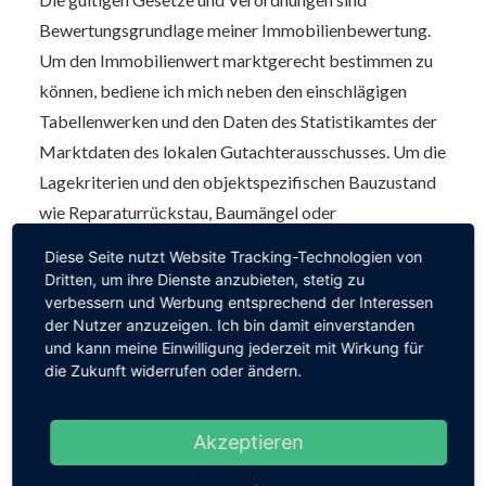
Bewertungsgrundlage meiner Immobilienbewertung.
Um den Immobilienwert marktgerecht bestimmen zu
können, bediene ich mich neben den einschlägigen
Tabellenwerken und den Daten des Statistikamtes der
Marktdaten des lokalen Gutachterausschusses. Um die
Lagekriterien und den objektspezifischen Bauzustand
wie Reparaturrückstau, Baumängel oder
Modernisierungen in die Bewertung mit aufzunehmen,
Diese Seite nutzt Website Tracking-Technologien von
ist ein Besichtigungstermin vor Ort notwendig.
Dritten, um ihre Dienste anzubieten, stetig zu
verbessern und Werbung entsprechend der Interessen
Ich erlangte auf Grund meiner jahrelangen Betätigung
der Nutzer anzuzeigen. Ich bin damit einverstanden
und kann meine Einwilligung jederzeit mit Wirkung für
als Immobiliengutachter in Schwaben fundiertes
die Zukunft widerrufen oder ändern.
Wissen über den örtlichen Immobilienmarkt und kann
Ihnen somit eine zutreffende Wertermittlung
Akzeptieren
versprechen. Meine Sachverständigengutachten
werden durch die Industrie- und Handelskammer in