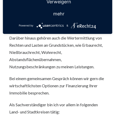
Verweigern
regelmäßgen Abständen geprüft. Ihre Güte und
formale Richtigkeit ist damit gesichert, was
mehr
insbesondere bei Gerichten und Behörden von
Bedeutung ist.
Powered by
&
Darüber hinaus gehören auch die Wertermittlung von
Rechten und Lasten an Grundstücken, wie Erbaurecht,
Nießbrauchrecht, Wohnrecht,
Abstandsflächenübernahmen,
Nutzungsbeschränkungen zu meinen Leistungen.
Bei einem gemeinsamen Gespräch können wir gern die
wirtschaftlichsten Optionen zur Finanzierung Ihrer
Immobilie besprechen.
Als Sachverständiger bin ich vor allem in folgenden
Land- und Stadtkreisen tätig: