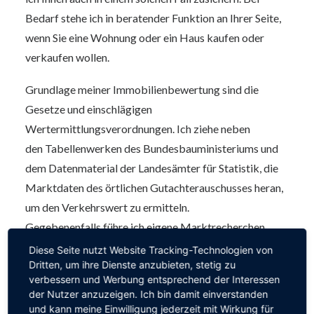
Bedarf stehe ich in beratender Funktion an Ihrer Seite,
wenn Sie eine Wohnung oder ein Haus kaufen oder
verkaufen wollen.
Grundlage meiner Immobilienbewertung sind die
Gesetze und einschlägigen
Wertermittlungsverordnungen. Ich ziehe neben
den Tabellenwerken des Bundesbauministeriums und
dem Datenmaterial der Landesämter für Statistik, die
Marktdaten des örtlichen Gutachterauschusses heran,
um den Verkehrswert zu ermitteln.
Gegebenenfalls führe ich eigene Marktrecherchen
durch. Die Lage und eventuelle Baumängel,
Diese Seite nutzt Website Tracking-Technologien von
Dritten, um ihre Dienste anzubieten, stetig zu
Modernisierungen oder Reparaturrückstau an den
verbessern und Werbung entsprechend der Interessen
baulichen Anlagen müssen bei einem
der Nutzer anzuzeigen. Ich bin damit einverstanden
Besichtigungstermin erfasst werden, denn diese
und kann meine Einwilligung jederzeit mit Wirkung für